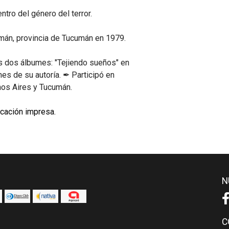
ro del género del terror.
mán, provincia de Tucumán en 1979.
s dos álbumes: "Tejiendo sueños" en
es de su autoría. ✒ Participó en
nos Aires y Tucumán.
icación impresa.
N
C