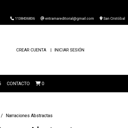
1138436836
entramareditorial@gmail.com
San Cristóbal
CREAR CUENTA
INICIAR SESIÓN
5
CONTACTO
0
Narraciones Abstractas