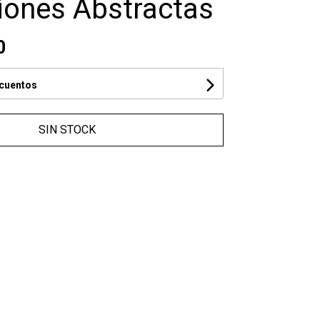
iones Abstractas
0
scuentos
SIN STOCK